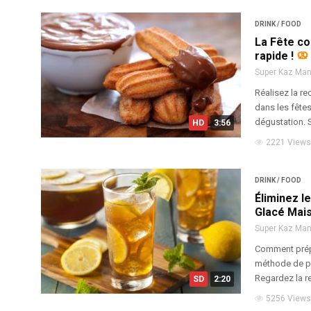
DRINK / FOOD
La Fête co
rapide !
Super Kaz Ma
Réalisez la re
dans les fêtes
dégustation. S
HD
3:56
2221 Views
DRINK / FOOD
Éliminez l
Glacé Mai
Super Kaz Ma
Comment prépa
méthode de pr
Regardez la re
SD
2:20
5256 Views