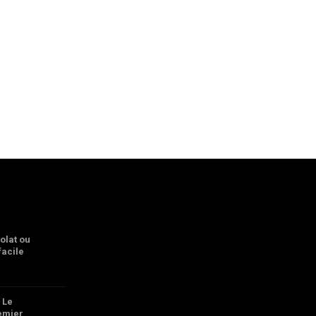
olat ou
facile
 Le
remier