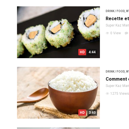
DRINK / FOOD
,
W
Recette et
Super Kaz Ma
0 View
HD
4:44
DRINK / FOOD
,
W
Comment c
Super Kaz Ma
1275 Views
HD
3:40