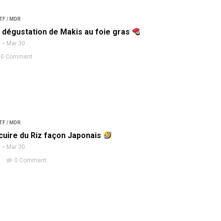
TF / MDR
 dégustation de Makis au foie gras
n
Mar 30
0 Comment
TF / MDR
uire du Riz façon Japonais
n
Mar 30
0 Comment