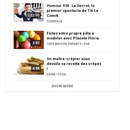
Humour 974 : Le Secret, le
premier spectacle de Titi Le
1:22:00
Comik
CORBEILLE
Faites votre propre pâte à
modeler avec Planete Floria
2:02
100% MAISON
,
ENFANTS / FUN
Un maître-crêpier vous
dévoile sa recette des crêpes
4:58
!
DRINK / FOOD
SHOW MORE