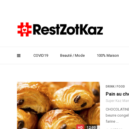
k
pp
COVID19
Beauté / Mode
100% Maison
DRINK / FOOD
Pain au ch
Super Kaz Ma
CHOCOLATINE 
beurre congelé
farine ...
HD
12:03