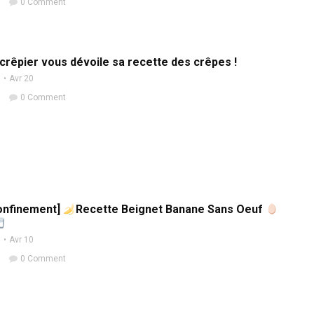
0 Comment
crêpier vous dévoile sa recette des crêpes !
n
Avr 20
0 Comment
Confinement]
Recette Beignet Banane Sans Oeuf
n
Avr 10
0 Comment