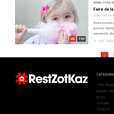
DRINK / FOOD
,
E
Faire de l
Super Kaz Ma
Vous pouvez r
pouvez fabriq
casserole, dis
HD
7:03
1641 Views
1
CATEGORI
100% Mais
Beauté / M
BLOG
Corbeille
COVID19