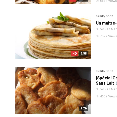
6672 Views
DRINK / FOOD
Un maître-
Super Kaz Ma
7529 Views
HD
4:58
DRINK / FOOD
[Spécial 
Sans Lait
Super Kaz Ma
4669 Views
1:26