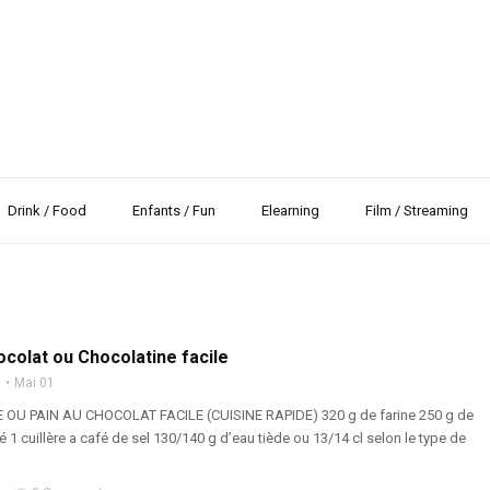
Drink / Food
Enfants / Fun
Elearning
Film / Streaming
ocolat ou Chocolatine facile
n
Mai 01
OU PAIN AU CHOCOLAT FACILE (CUISINE RAPIDE) 320 g de farine 250 g de
 1 cuillère a café de sel 130/140 g d’eau tiède ou 13/14 cl selon le type de