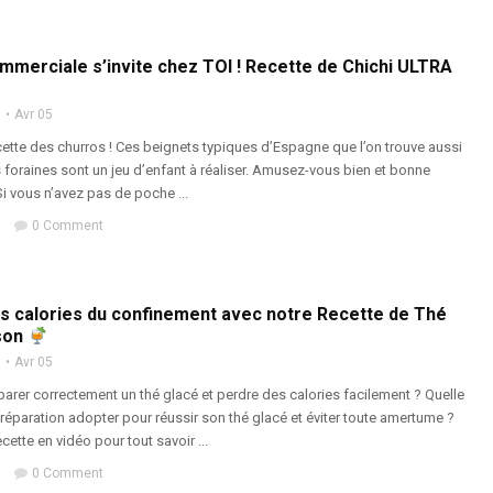
mmerciale s’invite chez TOI ! Recette de Chichi ULTRA
n
Avr 05
cette des churros ! Ces beignets typiques d’Espagne que l’on trouve aussi
 foraines sont un jeu d’enfant à réaliser. Amusez-vous bien et bonne
i vous n’avez pas de poche ...
0 Comment
es calories du confinement avec notre Recette de Thé
son
n
Avr 05
rer correctement un thé glacé et perdre des calories facilement ? Quelle
éparation adopter pour réussir son thé glacé et éviter toute amertume ?
cette en vidéo pour tout savoir ...
0 Comment