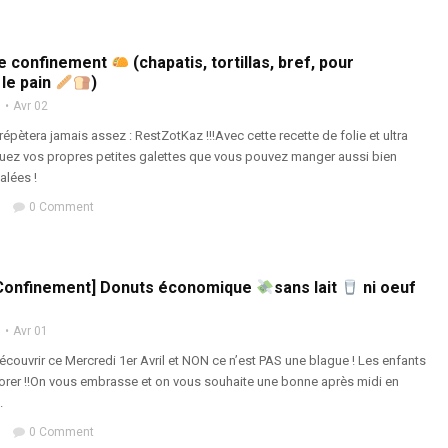
de confinement
(chapatis, tortillas, bref, pour
le pain
)
n
Avr 02
répètera jamais assez : RestZotKaz !!!Avec cette recette de folie et ultra
quez vos propres petites galettes que vous pouvez manger aussi bien
alées !
0 Comment
Confinement] Donuts économique
sans lait
ni oeuf
n
Avr 01
écouvrir ce Mercredi 1er Avril et NON ce n’est PAS une blague ! Les enfants
rer !!On vous embrasse et on vous souhaite une bonne après midi en
.
0 Comment