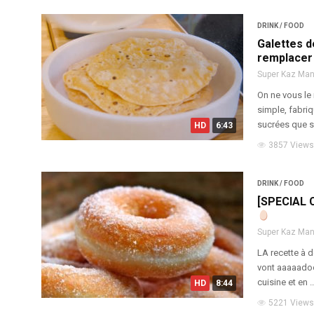
DRINK / FOOD
Galettes 
remplacer 
Super Kaz Ma
On ne vous le 
simple, fabri
sucrées que s
HD
6:43
3857 Views
DRINK / FOOD
[SPECIAL 
Super Kaz Ma
LA recette à d
vont aaaaadoo
cuisine et en ..
HD
8:44
5221 Views