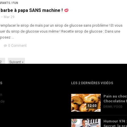
NFANTS / FUN
a barbe à papa SANS machine !
n
Mar 29
emplacer le sirop de maïs par un sirop de glucose sans problème ! Et vous
uer du sirop de glucose vous même ! Recette sirop de glucose : Dans une
posez ...
0 Comment
2
Suivant »
ES
LES 2 DERNIÈRES VIDÉOS
on
Pain au choc
Chocolatine 
ode
12:03
DRINK / FOOD
Humour 974 :
Secret, le p