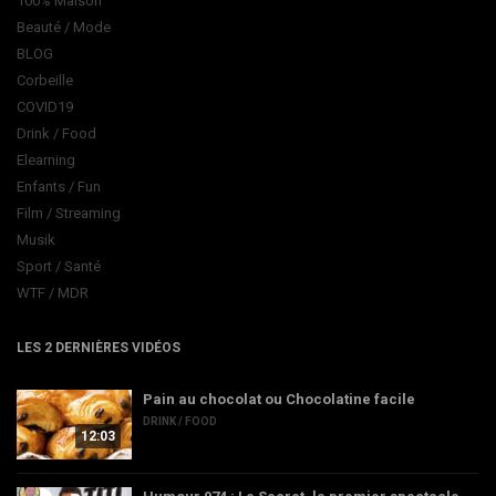
100% Maison
Beauté / Mode
BLOG
Corbeille
COVID19
Drink / Food
Elearning
Enfants / Fun
Film / Streaming
Musik
Sport / Santé
WTF / MDR
LES 2 DERNIÈRES VIDÉOS
Pain au chocolat ou Chocolatine facile
DRINK / FOOD
12:03