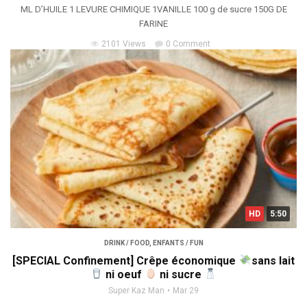
ML D’HUILE 1 LEVURE CHIMIQUE 1VANILLE 100 g de sucre 150G DE
FARINE
2101 Views
0 Comment
HD
5:50
DRINK / FOOD
,
ENFANTS / FUN
[SPECIAL Confinement] Crêpe économique
sans lait
ni oeuf
ni sucre
Super Kaz Man
Mar 29