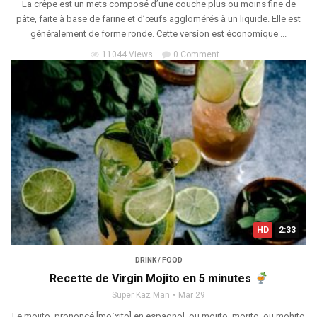
La crêpe est un mets composé d’une couche plus ou moins fine de
pâte, faite à base de farine et d’œufs agglomérés à un liquide. Elle est
généralement de forme ronde. Cette version est économique ...
11044 Views
0 Comment
HD
2:33
DRINK / FOOD
Recette de Virgin Mojito en 5 minutes
Super Kaz Man
Mar 29
Le mojito, prononcé [moˈxito] en espagnol, ou mojito, morito, ou mohito