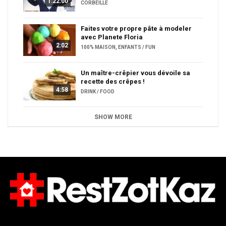
1:22:00
CORBEILLE
Faites votre propre pâte à modeler
avec Planete Floria
2:02
100% MAISON
,
ENFANTS / FUN
Un maître-crêpier vous dévoile sa
recette des crêpes !
4:58
DRINK / FOOD
SHOW MORE