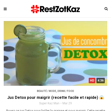
HD
4:36
BEAUTÉ / MODE
,
DRINK / FOOD
Jus Detox pour maigrir (recette facile et rapide)
Super Kaz Man
Mar 29
Buvez ce jus Detox pour brûler la graisse et pour maigrir. Cette recette