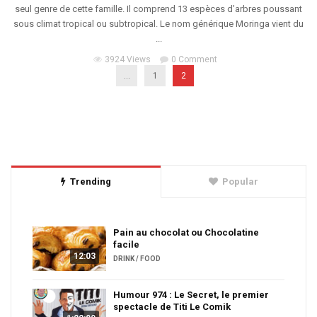
seul genre de cette famille. Il comprend 13 espèces d’arbres poussant
sous climat tropical ou subtropical. Le nom générique Moringa vient du
...
3924 Views
0 Comment
...
1
2
Trending
Popular
Pain au chocolat ou Chocolatine
facile
12:03
DRINK / FOOD
Humour 974 : Le Secret, le premier
spectacle de Titi Le Comik